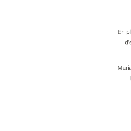
©
En pl
d’
Maria