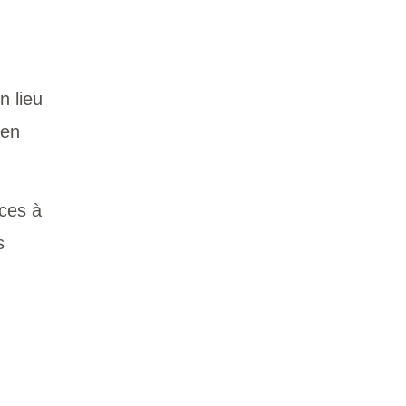
n lieu
 en
nces à
s